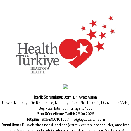
İçerik Sorumlusu:
Uzm. Dr. Ayaz Aslan
Unvan:
Nisbetiye On Residence, Nisbetiye Cad., No.10 Kat 3, D.24, Etiler Mah.,
Beşiktaş, Istanbul, Türkiye. 34337
Son Güncelleme Tarihi:
28.04.2026
İletişim:
+905435010100 / info@ayazaslan.com
Yasal Uyarı:
Bu web sitesindeki içerikler (estetik cerrahi prosedürler, ameliyat
öncesi/sonrası süreçler vb.) sadece bilgilendirme amaçlıdır. Sayfa içeriği,